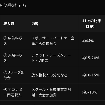
に分類されます。
J1での比率
収入源
内容
（目安）
① 広告料収
スポンサー・パートナー企
約44%
入
業からの協賛金
② 入場料収
チケット・シーズンシー
約15-20%
入
ト・VIP席
③ Jリーグ配
放映権収入の分配など
約10-15%
分金
④ アカデミ
スクール・育成事業の月
約5-10%
ー関連収入
謝・大会参加費