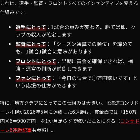
これは、選手・監督・フロントすべてのインセンティブを変える
仕組みです。
選手にとって
：1試合の重みが変わる。勝てば即、ク
ラブの収入が確定します
監督にとって
：「シーズン通算での順位」を諦めて
も、1試合1試合に意味があります
フロントにとって
：早期に賞金を確保できれば、補
強・運営の判断が前倒しできます
ファンにとって
：「今日の試合で◯万円稼いです」と
いう応援の仕方ができます
特に、地方クラブにとってこの仕組みは大きい。北海道コンサド
ーレ札幌が2026年5月に達成した6連勝は、賞金面では「150万
円×6＝900万円」を1か月足らずで稼いだことになる（
コンサド
ーレ6連勝記事
も参照）。