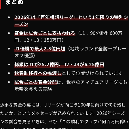
まとめ
2026年は「百年構想リーグ」という1年限りの特別シ
ーズン
賞金は試合ごとに支払われる
（J1：90分勝利600万
円、J2・J3：150万円）
J1優勝で最大2.5億円超
（地域ラウンド全勝＋プレー
オフ優勝）
総額はJ1が25.2億円、J2・J3が6.25億円
秋春制移行への橋渡し
として位置づけられています
試合ごとの賞金分配
は、世界のアマチュアリーグにも
示唆を与える実験
派手な賞金の裏には、Jリーグが向こう100年に向けて何を残し
たいか、というメッセージが込められています。2026年シーズ
ンの試合を見るときは、ぜひ「この勝利でクラブが何百万円稼い