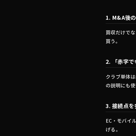
1. M&A
買収だけでな
買う。
2. 「赤字
クラブ単体は
の説明にも使
3. 接続点
EC・モバイ
げる。