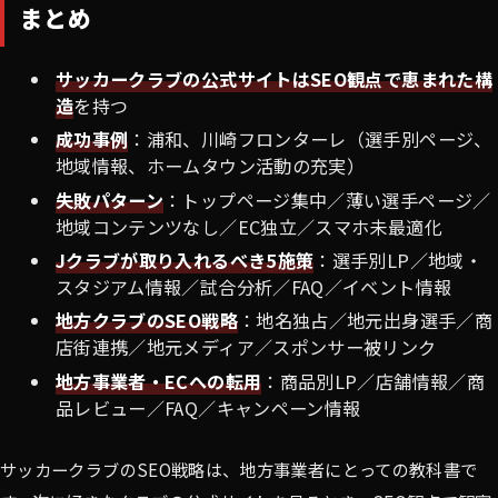
まとめ
サッカークラブの公式サイトはSEO観点で恵まれた構
造
を持つ
成功事例
：浦和、川崎フロンターレ（選手別ページ、
地域情報、ホームタウン活動の充実）
失敗パターン
：トップページ集中／薄い選手ページ／
地域コンテンツなし／EC独立／スマホ未最適化
Jクラブが取り入れるべき5施策
：選手別LP／地域・
スタジアム情報／試合分析／FAQ／イベント情報
地方クラブのSEO戦略
：地名独占／地元出身選手／商
店街連携／地元メディア／スポンサー被リンク
地方事業者・ECへの転用
：商品別LP／店舗情報／商
品レビュー／FAQ／キャンペーン情報
サッカークラブのSEO戦略は、地方事業者にとっての教科書で