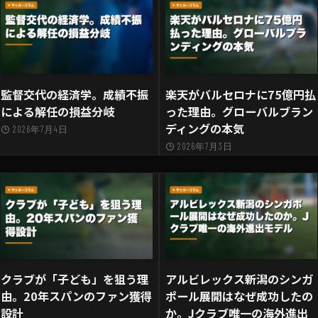
監督交代の経済学。成績不振
楽天がバルセロナに75億円払
による解任の損益分岐
った理由。グローバルブラン
ディングの本気
2026年7月4日
2026年7月3日
クラブが「子ども」を狙う理
アルビレックス新潟のシンガ
由。20年スパンのファン獲得
ポール展開はなぜ成功したの
設計
か。Jクラブ唯一の海外進出