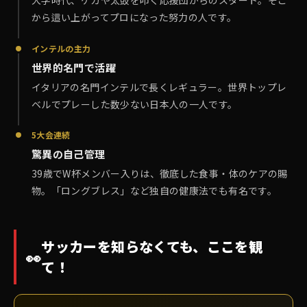
大学時代、ケガや太鼓を叩く応援団からのスタート。そこ
から這い上がってプロになった努力の人です。
インテルの主力
世界的名門で活躍
イタリアの名門インテルで長くレギュラー。世界トップレ
ベルでプレーした数少ない日本人の一人です。
5大会連続
驚異の自己管理
39歳でW杯メンバー入りは、徹底した食事・体のケアの賜
物。「ロングブレス」など独自の健康法でも有名です。
サッカーを知らなくても、ここを観
👀
て！