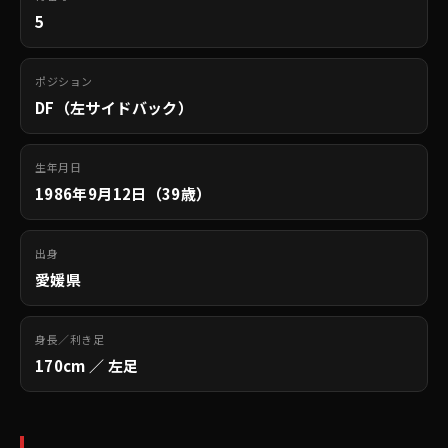
5
ポジション
DF（左サイドバック）
生年月日
1986年9月12日（39歳）
出身
愛媛県
身長／利き足
170cm ／ 左足