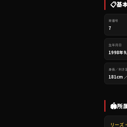
📋
基
背番号
7
生年月日
1998年
身長／利き
181cm 
🏟️
所
リーズ