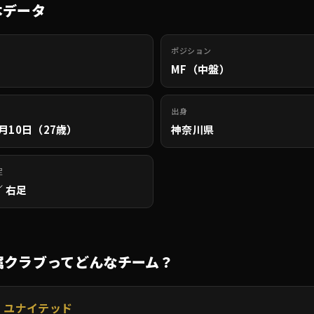
本データ
ポジション
MF（中盤）
出身
9月10日（27歳）
神奈川県
足
／ 右足
属クラブってどんなチーム？
・ユナイテッド