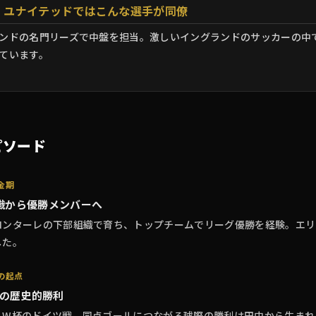
・ユナイテッドではこんな選手が同僚
ンドの名門リーズで中盤を担当。激しいイングランドのサッカーの中
ています。
ピソード
金期
織から優勝メンバーへ
ロンターレの下部組織で育ち、トップチームでリーグ優勝を経験。エリ
した。
の起点
年の歴史的勝利
ルW杯のドイツ戦、同点ゴールにつながる球際の勝利は田中から生まれ