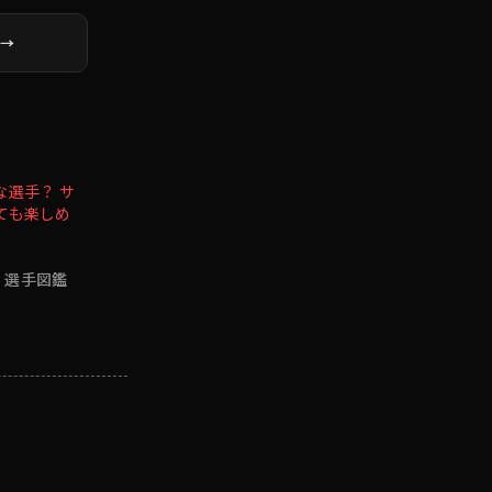
 →
な選手？ サ
ても楽しめ
表 選手図鑑