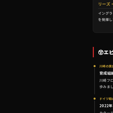
リーズ
イングラ
を発揮し
😲
エ
川崎の黄
育成組
川崎フ
歩みま
ドイツ戦
2022
カター