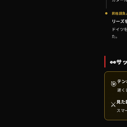
昇格請負
リーズ
ドイツ
た。
👀
サ
テン
🎯
遅く
見た
⚔️
スマ