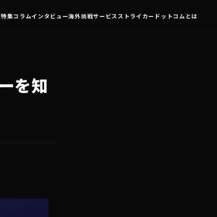
査
特集
コラム
インタビュー
海外挑戦
サービス
ストライカードットコムとは
カーを知